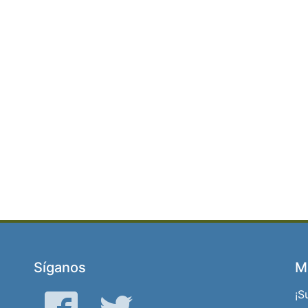
Síganos
M
¡S
Facebook
Gorjeo